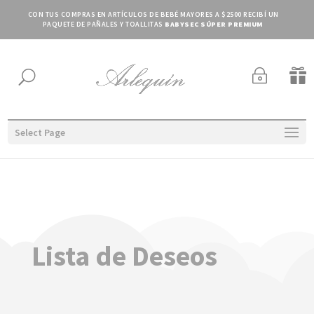
CON TUS COMPRAS EN ARTÍCULOS DE BEBÉ MAYORES A $2500 RECIBÍ UN
PAQUETE DE PAÑALES Y TOALLITAS
BABYSEC SÚPER PREMIUM
~

U
Select Page
Lista de Deseos