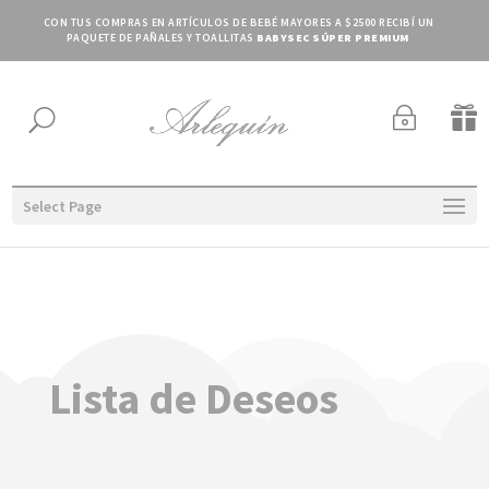
CON TUS COMPRAS EN ARTÍCULOS DE BEBÉ MAYORES A $2500 RECIBÍ UN
PAQUETE DE PAÑALES Y TOALLITAS
BABYSEC SÚPER PREMIUM
~

U
Select Page
Lista de Deseos