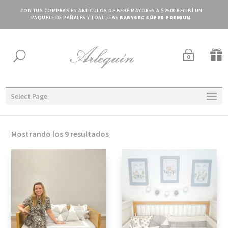
CON TUS COMPRAS EN ARTÍCULOS DE BEBÉ MAYORES A $2500 RECIBÍ UN
PAQUETE DE PAÑALES Y TOALLITAS
BABYSEC SÚPER PREMIUM
~

U
Select Page
Ordenado
Mostrando los 9 resultados
por
los
últimos