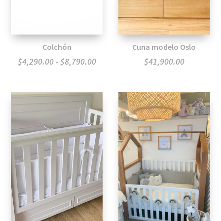
Colchón
Cuna modelo Oslo
Rango
$
4,290.00
-
$
8,790.00
$
41,900.00
de
precios:
desde
$4,290.00
hasta
$8,790.00