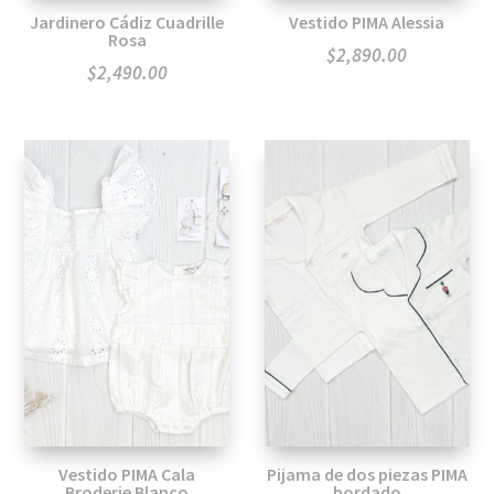
Jardinero Cádiz Cuadrille
Vestido PIMA Alessia
Rosa
$
2,890.00
$
2,490.00
Vestido PIMA Cala
Pijama de dos piezas PIMA
Broderie Blanco
bordado