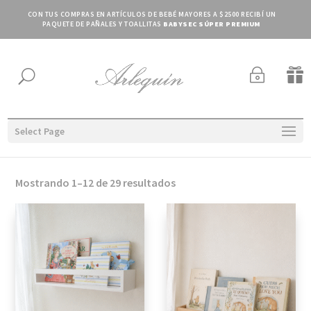
CON TUS COMPRAS EN ARTÍCULOS DE BEBÉ MAYORES A $2500 RECIBÍ UN
PAQUETE DE PAÑALES Y TOALLITAS
BABYSEC SÚPER PREMIUM
~

U
Select Page
Ordenado
Mostrando 1–12 de 29 resultados
por
los
últimos