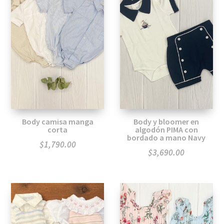
Body camisa manga
Body y bloomer en
corta
algodón PIMA con
bordado a mano Navy
$
1,790.00
$
3,690.00