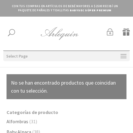
CON TUS COMPRAS EN ARTÍCULOS DE BEBÉ MAYORES A $2500 RECIBÍ UN
PAQUETE DE PAÑALES Y TOALLITAS
BABYSEC SÚPER PREMIUM
~

U
Select Page
No se han encontrado productos que coincidan
con tu selección.
Categorías de producto
Alfombras
(31)
Baby Alpaca
(38)