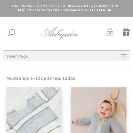
CON TUS COMPRAS EN ARTÍCULOS DE BEBÉ MAYORES A $2500 RECIBÍ UN
PAQUETE DE PAÑALES Y TOALLITAS
BABYSEC SÚPER PREMIUM
~

U
Select Page
Ordenado
Mostrando 1–12 de 38 resultados
por
los
últimos