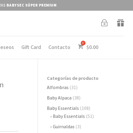
ITAS
BABYSEC SÚPER PREMIUM
~

deseos
Gift Card
Contacto
$
0.00
Categorías de producto
n
Alfombras
(31)
Baby Alpaca
(38)
Baby Essentials
(108)
Baby Essentials
(51)
Guirnaldas
(3)