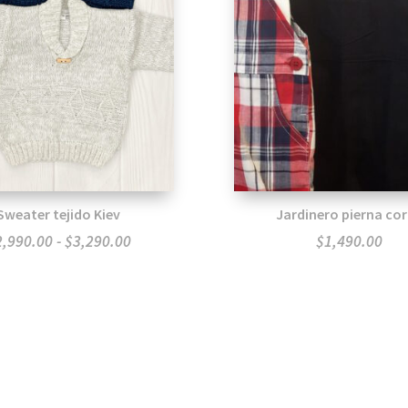
Sweater tejido Kiev
Jardinero pierna co
Rango
2,990.00
-
$
3,290.00
$
1,490.00
de
precios:
desde
$2,990.00
hasta
$3,290.00