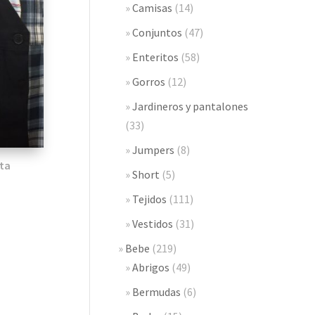
Camisas
(14)
Conjuntos
(47)
Enteritos
(58)
Gorros
(12)
Jardineros y pantalones
(33)
Jumpers
(8)
rta
Short
(5)
Tejidos
(111)
Vestidos
(31)
Bebe
(219)
Abrigos
(49)
Bermudas
(6)