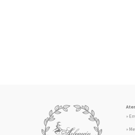
Aten
» En
» Me