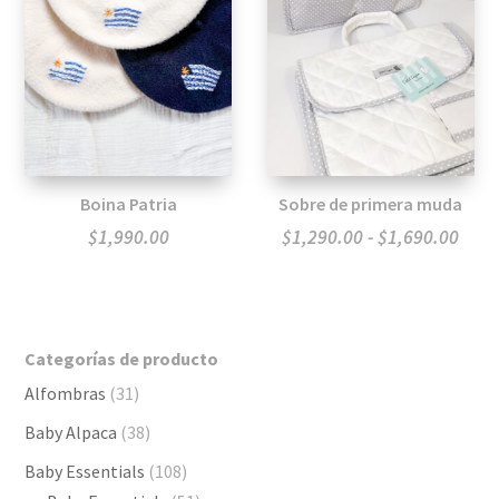
Boina Patria
Sobre de primera muda
Ran
$
1,990.00
$
1,290.00
-
$
1,690.00
de
preci
desd
Categorías de producto
$1,2
Alfombras
(31)
hast
$1,6
Baby Alpaca
(38)
Baby Essentials
(108)