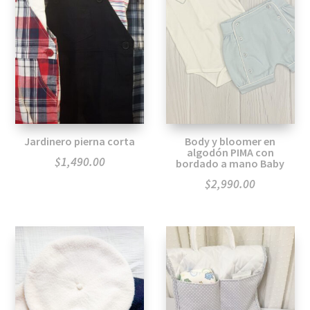
Jardinero pierna corta
Body y bloomer en
algodón PIMA con
$
1,490.00
bordado a mano Baby
$
2,990.00