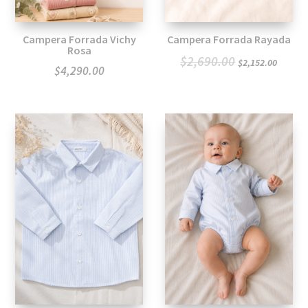
Campera Forrada Vichy
Campera Forrada Rayada
Rosa
El
El
$
2,690.00
$
2,152.00
$
4,290.00
precio
preci
original
actua
era:
es:
$2,690.00.
$2,15