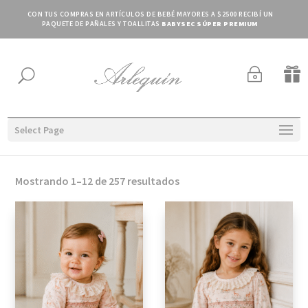
CON TUS COMPRAS EN ARTÍCULOS DE BEBÉ MAYORES A $2500 RECIBÍ UN
PAQUETE DE PAÑALES Y TOALLITAS
BABYSEC SÚPER PREMIUM
~

U
Select Page
Ordenado
Mostrando 1–12 de 257 resultados
por
los
últimos