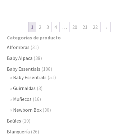
de
precios:
desde
1
2
3
4
…
20
21
22
→
$2,890.00
Categorías de producto
hasta
Alfombras
(31)
$3,290.00
Baby Alpaca
(38)
Baby Essentials
(108)
Baby Essentials
(51)
Guirnaldas
(3)
Muñecos
(16)
Newborn Box
(30)
Baúles
(10)
Blanquería
(26)