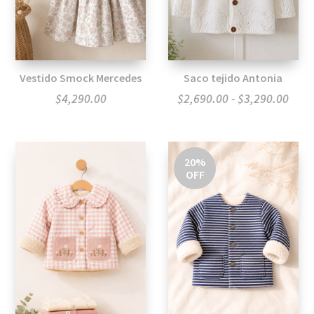
Vestido Smock Mercedes
Saco tejido Antonia
Ran
$
4,290.00
$
2,690.00
-
$
3,290.00
de
preci
desd
20%
OFF
$2,6
hast
$3,2