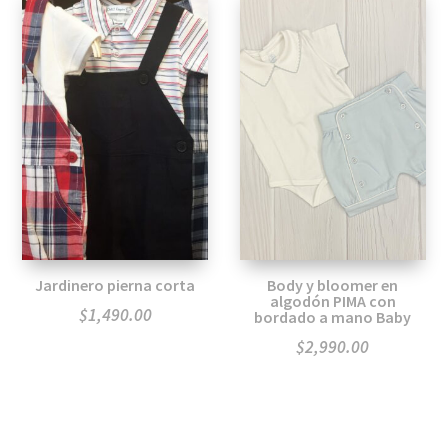
Jardinero pierna corta
Body y bloomer en
algodón PIMA con
$
1,490.00
bordado a mano Baby
$
2,990.00