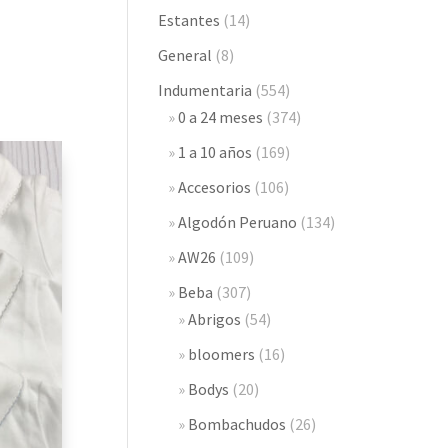
Estantes
(14)
General
(8)
Indumentaria
(554)
0 a 24 meses
(374)
1 a 10 años
(169)
Accesorios
(106)
Algodón Peruano
(134)
AW26
(109)
Beba
(307)
Abrigos
(54)
bloomers
(16)
Bodys
(20)
Bombachudos
(26)