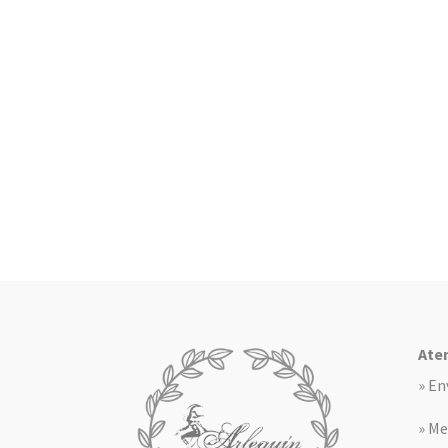
Aten
» En
» Me