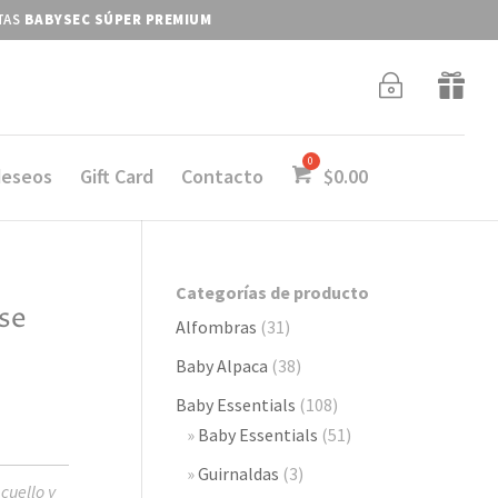
ITAS
BABYSEC SÚPER PREMIUM
~

deseos
Gift Card
Contacto
$
0.00
Categorías de producto
se
Alfombras
(31)
Baby Alpaca
(38)
Baby Essentials
(108)
Baby Essentials
(51)
Guirnaldas
(3)
cuello y