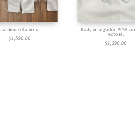
Jardinero Salerno
Body en algodón PIMA con
recto ML
$
1,590.00
$
1,690.00