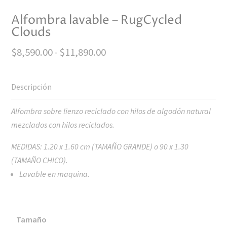
Alfombra lavable – RugCycled
Clouds
Rango
$
8,590.00
-
$
11,890.00
de
precios:
desde
$8,590.00
Alfombra sobre lienzo reciclado con hilos de algodón natural
hasta
mezclados con hilos reciclados.
$11,890.00
MEDIDAS: 1.20 x 1.60 cm (TAMAÑO GRANDE) o 90 x 1.30
(TAMAÑO CHICO).
Lavable en maquina.
Tamaño