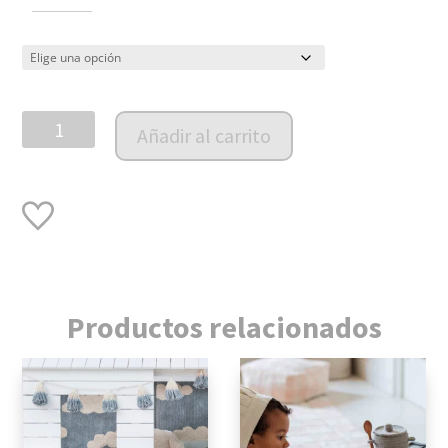
Alfombra
Añadir al carrito
lavable
-
RugCycled
Clouds
cantidad
Productos relacionados