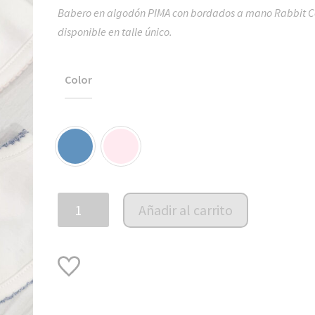
Babero en algodón PIMA con bordados a mano Rabbit Co
disponible en talle único.
Color
Babero
Añadir al carrito
PIMA
Bordado
Rabbit
Collection
cantidad