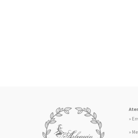
Aten
» En
» Me