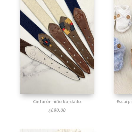
Cinturón niño bordado
Escarp
$
690.00