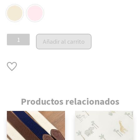
Babero
Añadir al carrito
PIMA
Bordado
Smock
cantidad
Productos relacionados