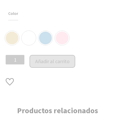
Color
Baby
Añadir al carrito
Sheep
la
ovejita
más
tierna
cantidad
Productos relacionados