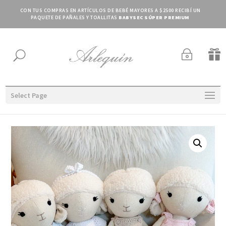
CON TUS COMPRAS EN ARTÍCULOS DE BEBÉ MAYORES A $2500 RECIBÍ UN
PAQUETE DE PAÑALES Y TOALLITAS
BABYSEC SÚPER PREMIUM
~

U
Select Page