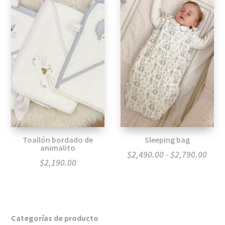
$1,4
hast
$1,8
Toallón bordado de
Sleeping bag
animalito
Ran
$
2,490.00
-
$
2,790.00
$
2,190.00
de
preci
desd
$2,4
Categorías de producto