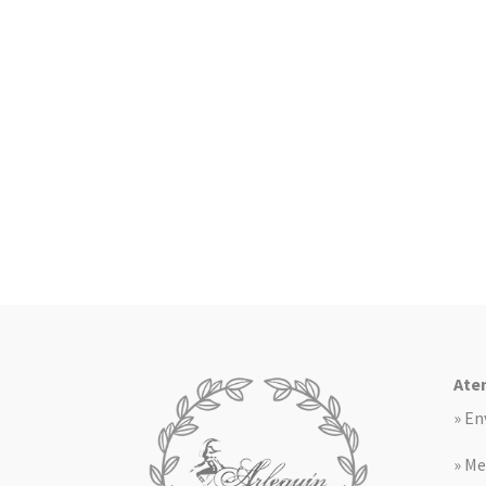
Aten
» En
» Me