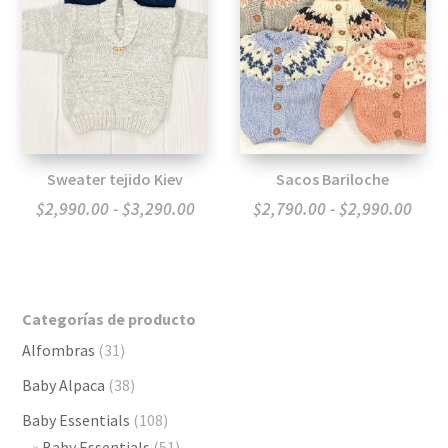
Sweater tejido Kiev
Sacos Bariloche
Rango
Ran
$
2,990.00
-
$
3,290.00
$
2,790.00
-
$
2,990.00
de
de
precios:
preci
desde
desd
Categorías de producto
$2,990.00
$2,7
Alfombras
(31)
hasta
hast
$3,290.00
$2,9
Baby Alpaca
(38)
Baby Essentials
(108)
Baby Essentials
(51)