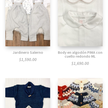
Jardinero Salerno
Body en algodón PIMA con
cuello redondo ML
$
1,590.00
$
1,690.00