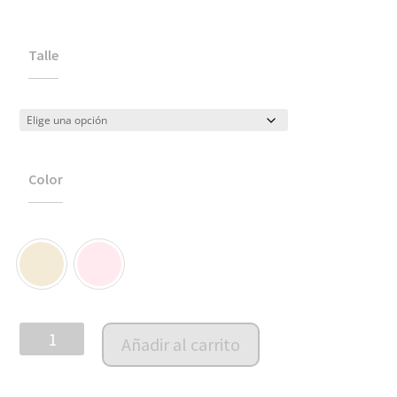
Talle
Color
Capota
Añadir al carrito
PIMA
smock