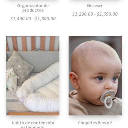
Organizador de
Neceser
productos
Ran
$
1,290.00
-
$
1,690.00
Rango
$
1,490.00
-
$
1,890.00
de
de
preci
precios:
desd
desde
$1,2
$1,490.00
hast
hasta
$1,6
$1,890.00
Nidito de contención
Chupetes Bibs x 2
estampado