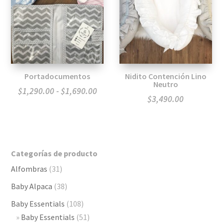
Portadocumentos
Nidito Contención Lino
Neutro
Rango
$
1,290.00
-
$
1,690.00
$
3,490.00
de
precios:
desde
$1,290.00
Categorías de producto
hasta
Alfombras
(31)
$1,690.00
Baby Alpaca
(38)
Baby Essentials
(108)
Baby Essentials
(51)