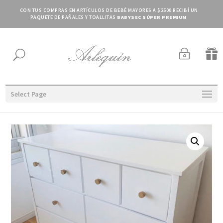
CON TUS COMPRAS EN ARTÍCULOS DE BEBÉ MAYORES A $2500 RECIBÍ UN
PAQUETE DE PAÑALES Y TOALLITAS
BABYSEC SÚPER PREMIUM
~

U
Select Page