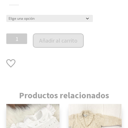
Conjunto
Añadir al carrito
body
y
pelele
PIMA
Baby
bambi
cantidad
Productos relacionados