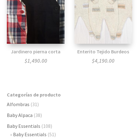
Jardinero pierna corta
Enterito Tejido Burdeos
$
1,490.00
$
4,190.00
Categorías de producto
Alfombras
(31)
Baby Alpaca
(38)
Baby Essentials
(108)
Baby Essentials
(51)