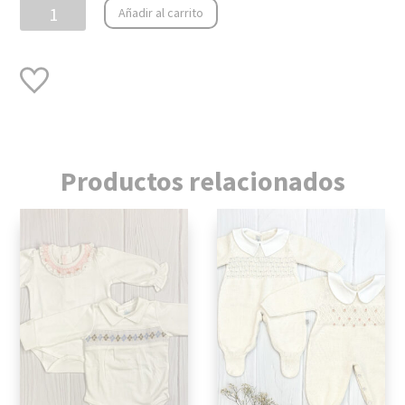
Conjunto
Añadir al carrito
tejido
Snow
cantidad
Productos relacionados