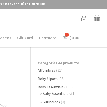
ITAS
BABYSEC SÚPER PREMIUM
~

deseos
Gift Card
Contacto
$
0.00
Categorías de producto
Alfombras
(31)
Baby Alpaca
(38)
Baby Essentials
(108)
Baby Essentials
(51)
Guirnaldas
(3)
do de