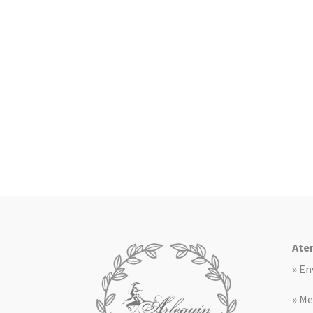
Aten
» En
» Me