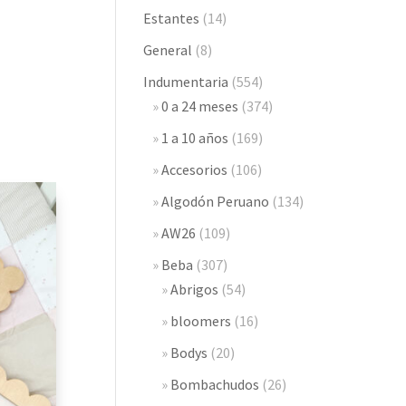
Estantes
(14)
General
(8)
Indumentaria
(554)
0 a 24 meses
(374)
1 a 10 años
(169)
Accesorios
(106)
Algodón Peruano
(134)
AW26
(109)
Beba
(307)
Abrigos
(54)
bloomers
(16)
Bodys
(20)
Bombachudos
(26)