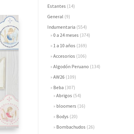
Estantes
(14)
General
(9)
Indumentaria
(554)
0 a 24 meses
(374)
1 a 10 años
(169)
Accesorios
(106)
Algodón Peruano
(134)
AW26
(109)
Beba
(307)
Abrigos
(54)
bloomers
(16)
Bodys
(20)
Bombachudos
(26)