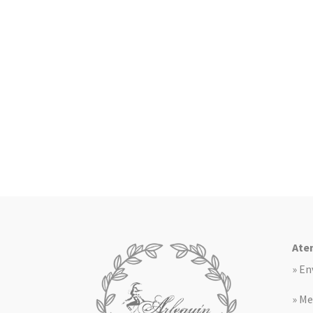
Aten
» En
» Me