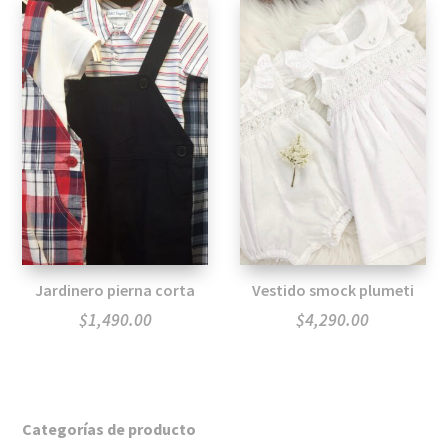
Jardinero pierna corta
Vestido smock plumeti
$
1,490.00
$
4,290.00
Categorías de producto