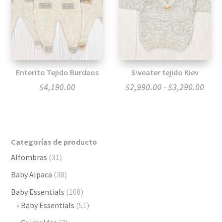
Enterito Tejido Burdeos
Sweater tejido Kiev
Ran
$
4,190.00
$
2,990.00
-
$
3,290.00
de
preci
desd
Categorías de producto
$2,9
Alfombras
(31)
hast
$3,2
Baby Alpaca
(38)
Baby Essentials
(108)
Baby Essentials
(51)