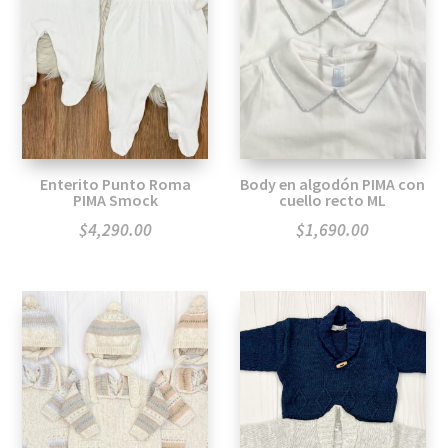
Enterito Punto Roma
Body en algodón PIMA con
PIMA Smock
cuello recto ML
$
4,290.00
$
1,690.00