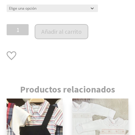
Enterito
Añadir al carrito
Tejido
Alpaca
Sevilla
cantidad
Productos relacionados