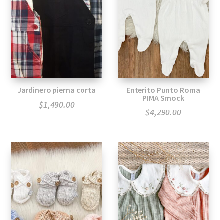
Jardinero pierna corta
Enterito Punto Roma
PIMA Smock
$
1,490.00
$
4,290.00