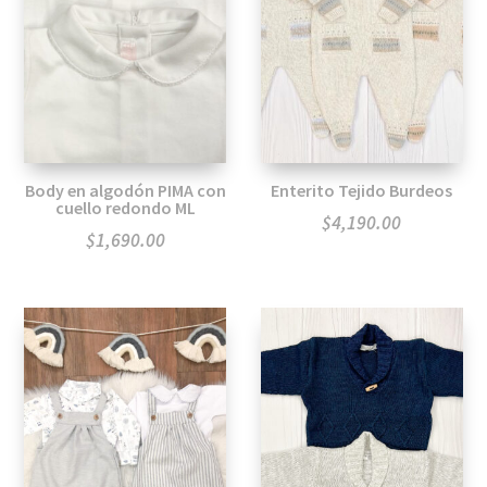
Body en algodón PIMA con
Enterito Tejido Burdeos
cuello redondo ML
$
4,190.00
$
1,690.00