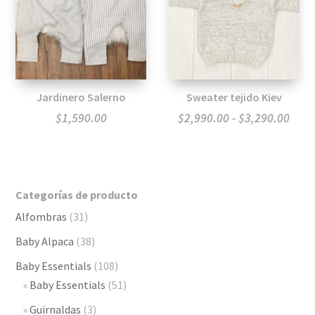
Jardinero Salerno
Sweater tejido Kiev
Ran
$
1,590.00
$
2,990.00
-
$
3,290.00
de
preci
desd
Categorías de producto
$2,9
Alfombras
(31)
hast
$3,2
Baby Alpaca
(38)
Baby Essentials
(108)
Baby Essentials
(51)
Guirnaldas
(3)