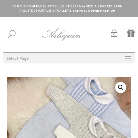
CON TUS COMPRAS EN ARTÍCULOS DE BEBÉ MAYORES A $2500 RECIBÍ UN
PAQUETE DE PAÑALES Y TOALLITAS
BABYSEC SÚPER PREMIUM
~

U
Select Page