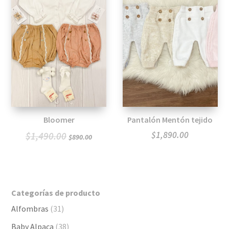
Bloomer
Pantalón Mentón tejido
El
El
$
1,890.00
$
1,490.00
$
890.00
precio
precio
original
actual
era:
es:
Categorías de producto
$1,490.00.
$890.00.
Alfombras
(31)
Baby Alpaca
(38)