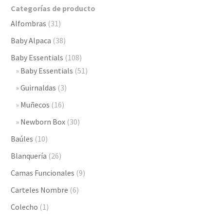
$2,7
Categorías de producto
hast
Alfombras
(31)
$3,2
Baby Alpaca
(38)
Baby Essentials
(108)
Baby Essentials
(51)
Guirnaldas
(3)
Muñecos
(16)
Newborn Box
(30)
Baúles
(10)
Blanquería
(26)
Camas Funcionales
(9)
Carteles Nombre
(6)
Colecho
(1)