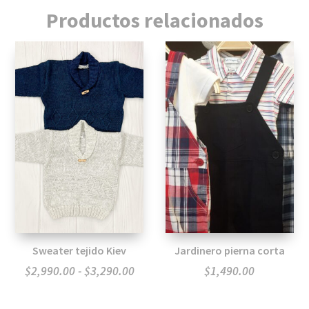
Productos relacionados
Sweater tejido Kiev
Jardinero pierna corta
Rango
$
2,990.00
-
$
3,290.00
$
1,490.00
de