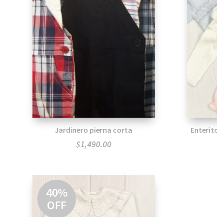
Jardinero pierna corta
Enteri
$
1,490.00
40%
OFF