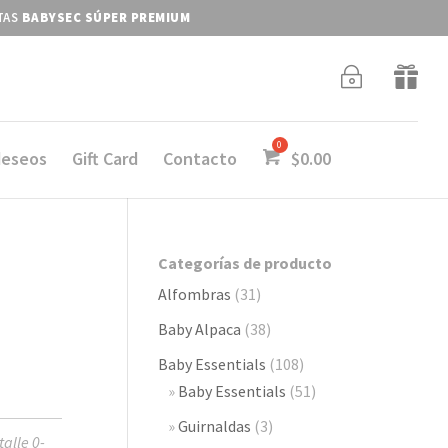
ITAS
BABYSEC SÚPER PREMIUM
~

deseos
Gift Card
Contacto
$
0.00
Categorías de producto
Alfombras
(31)
Baby Alpaca
(38)
Baby Essentials
(108)
Baby Essentials
(51)
Guirnaldas
(3)
alle 0-