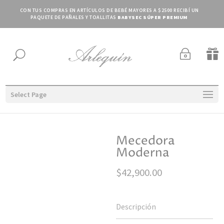
CON TUS COMPRAS EN ARTÍCULOS DE BEBÉ MAYORES A $2500 RECIBÍ UN
PAQUETE DE PAÑALES Y TOALLITAS
BABYSEC SÚPER PREMIUM
~

U
Select Page
Mecedora
Moderna
$
42,900.00