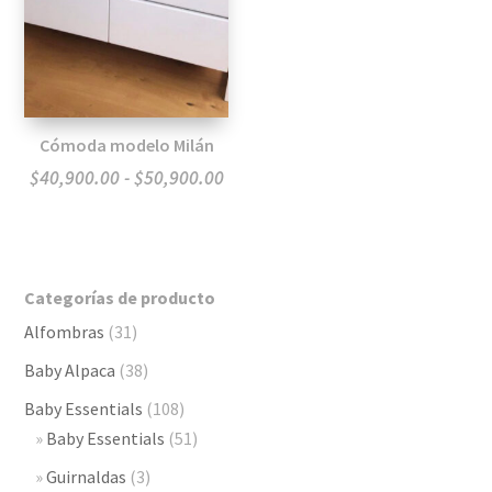
Cómoda modelo Milán
Rango
$
40,900.00
-
$
50,900.00
de
precios:
desde
Categorías de producto
$40,900.00
Alfombras
(31)
hasta
$50,900.00
Baby Alpaca
(38)
Baby Essentials
(108)
Baby Essentials
(51)
Guirnaldas
(3)