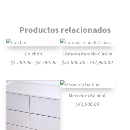
Productos relacionados
Colchón
Cómoda modelo Clásica
Rango
Rango
$
4,290.00
-
$
8,790.00
$
32,900.00
-
$
42,900.00
de
de
precios:
precios:
desde
desde
Mecedora Gallinal
$4,290.00
$32,900
$
42,900.00
hasta
hasta
$8,790.00
$42,900