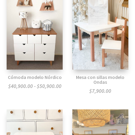
Cómoda modelo Nórdico
Mesa con sillas modelo
Ondas
Rango
$
40,900.00
-
$
50,900.00
$
7,900.00
de
precios:
desde
$40,900.00
hasta