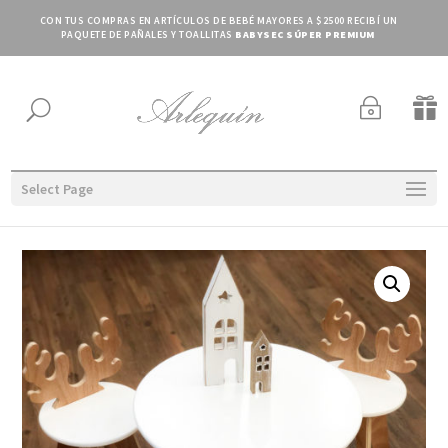
CON TUS COMPRAS EN ARTÍCULOS DE BEBÉ MAYORES A $2500 RECIBÍ UN
PAQUETE DE PAÑALES Y TOALLITAS
BABYSEC SÚPER PREMIUM
~

U
Select Page