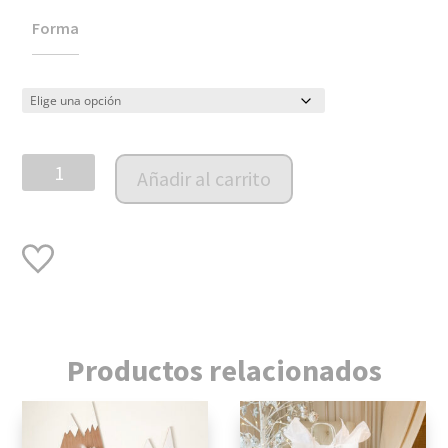
Forma
Mesa
Añadir al carrito
con
dos
sillas
modelo
Nórdico
cantidad
Productos relacionados