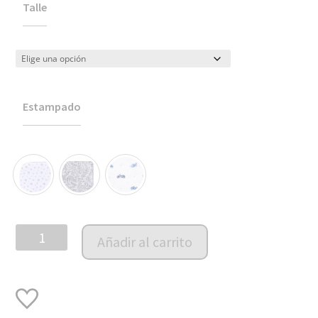
Talle
Estampado
Newborn
Añadir al carrito
Box
Sleeping
PIMA
Capitoneada