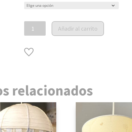
Lámpara
Añadir al carrito
de
techo
trabajada
cantidad
s relacionados