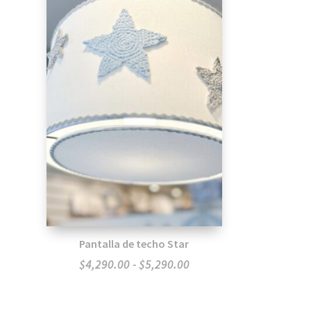
Pantalla de techo Star
Rango
$
4,290.00
-
$
5,290.00
de
precios: