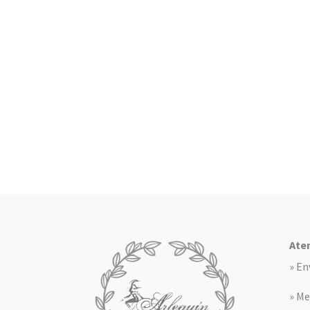
Aten
» En
» Me