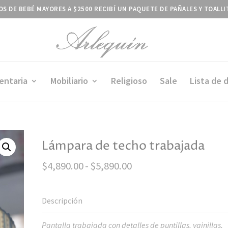
S DE BEBÉ MAYORES A $2500 RECIBÍ UN PAQUETE DE PAÑALES Y TOALL
entaria
Mobiliario
Religioso
Sale
Lista de 
Lámpara de techo trabajada
Rango
$
4,890.00
-
$
5,890.00
de
precios:
desde
$4,890.00
Pantalla trabajada con detalles de puntillas, vainillas,