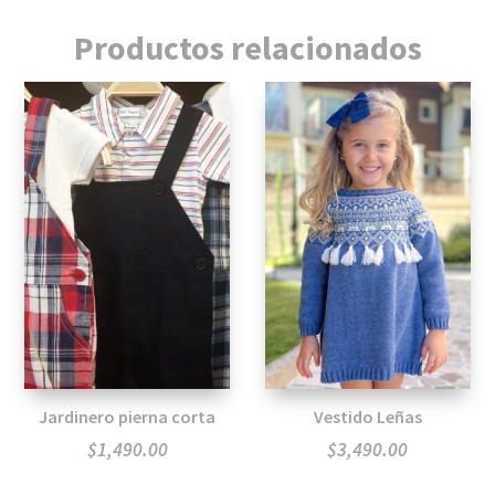
Productos relacionados
Jardinero pierna corta
Vestido Leñas
$
1,490.00
$
3,490.00