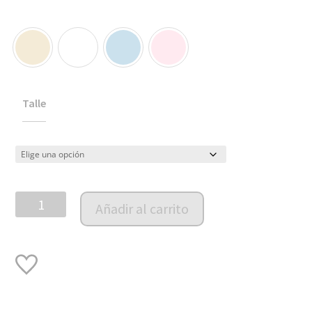
Talle
Saco
Añadir al carrito
tejido
Indigo
cantidad