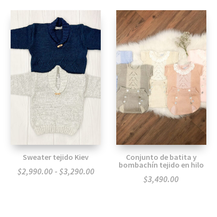
Sweater tejido Kiev
Conjunto de batita y
bombachín tejido en hilo
Rango
$
2,990.00
-
$
3,290.00
$
3,490.00
de
precios:
desde