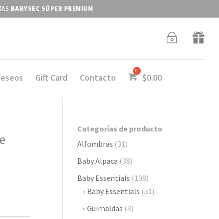
ITAS
BABYSEC SÚPER PREMIUM
~

deseos
Gift Card
Contacto
$
0.00
Categorías de producto
ge
Alfombras
(31)
Baby Alpaca
(38)
Baby Essentials
(108)
Baby Essentials
(51)
Guirnaldas
(3)