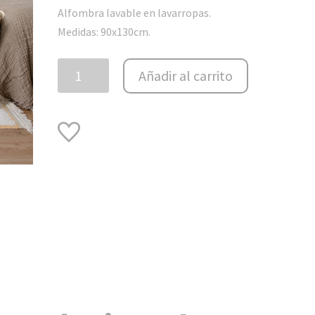
Alfombra lavable en lavarropas.
Medidas: 90x130cm.
Alfombra
Añadir al carrito
lavable
-
Lanes
Vintage
Nude
Pink
-
XS
cantidad