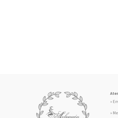
Aten
» En
» Me