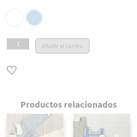
Camisa
Añadir al carrito
Mao
Lino
Manga
Corta
cantidad
Productos relacionados