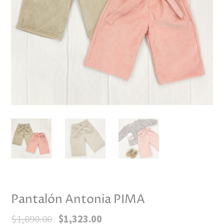
Pantalón Antonia PIMA
El
El
$
1,890.00
$
1,323.00