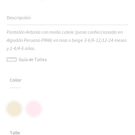
precio
precio
original
actual
era:
es:
$1,890.00.
$1,323.00.
Pantalón Antonia con moña cotele (pana confeccionada en
Algodón Peruano PIMA) en rosa o beige 3-6/6-12/12-24 meses
y 2-4/4-6 años.
Guía de Talles
Color
Talle