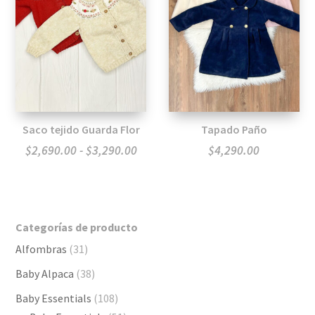
Saco tejido Guarda Flor
Tapado Paño
Rango
$
2,690.00
-
$
3,290.00
$
4,290.00
de
precios:
desde
Categorías de producto
$2,690.00
Alfombras
(31)
hasta
$3,290.00
Baby Alpaca
(38)
Baby Essentials
(108)