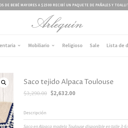
S DE BEBÉ MAYORES A $2500 RECIBÍ UN PAQUETE DE PAÑALES Y TOALL
entaria
Mobiliario
Religioso
Sale
Lista de 
Saco tejido Alpaca Toulouse
El
El
$
3,290.00
$
2,632.00
precio
precio
original
actual
era:
es:
$3,290.00.
$2,632.00.
Saco en Alpaca modelo Toulouse disponible en talle 3-6