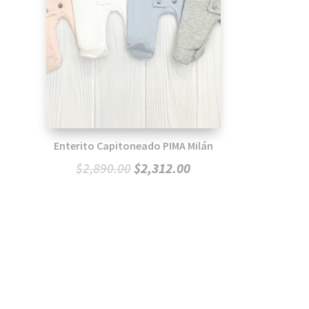
Enterito Capitoneado PIMA Milán
El
El
$
2,312.00
$
2,890.00
precio
precio
original
actual
era:
es:
$2,890.00.
$2,312.00.