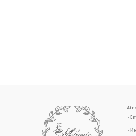
Aten
» En
» Me