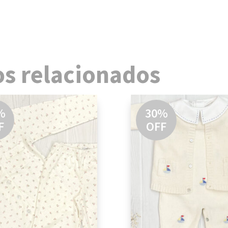
s relacionados
%
30%
F
OFF