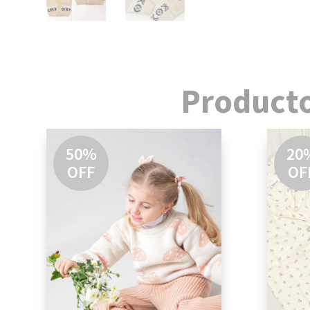
Producto
50%
20
OFF
OF