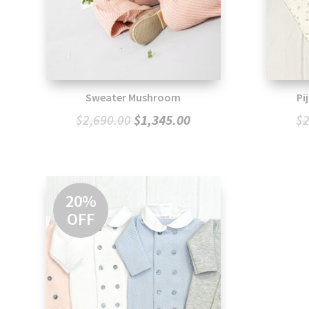
Sweater Mushroom
Pi
El
El
$
1,345.00
$
2,690.00
$
precio
precio
original
actual
era:
es:
$2,690.00.
$1,345.00.
20%
OFF