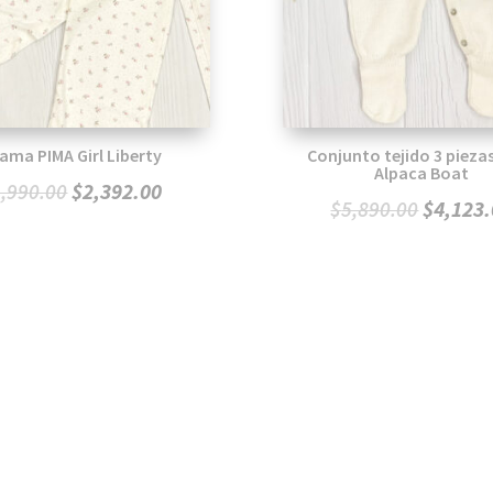
jama PIMA Girl Liberty
Conjunto tejido 3 pieza
Alpaca Boat
El
El
$
2,392.00
2,990.00
El
$
4,123
$
5,890.00
precio
precio
precio
original
actual
original
era:
es:
era:
$2,990.00.
$2,392.00.
$5,890.0