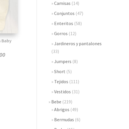
Camisas
(14)
Conjuntos
(47)
Enteritos
(58)
Gorros
(12)
s Baby
Jardineros y pantalones
(33)
El
.00
Jumpers
(8)
precio
actual
Short
(5)
es:
Tejidos
(111)
0.
$4,123.00.
Vestidos
(31)
Bebe
(219)
Abrigos
(49)
Bermudas
(6)