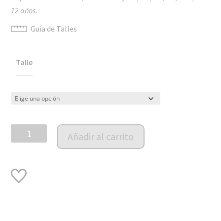
$3,290.00
12 años.
Guía de Talles
Talle
Sweater
Añadir al carrito
tejido
Ginebra
cantidad