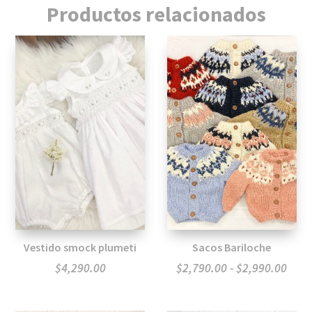
Productos relacionados
Vestido smock plumeti
Sacos Bariloche
Ran
$
4,290.00
$
2,790.00
-
$
2,990.00
de
preci