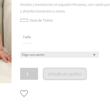
Vestido y bombacha en algodón Peruano, con cuello pu
y detalles bordados a mano.
Guía de Talles
Talle
Vestido
Añadir al carrito
en
algodón
PIMA
cuello
smock