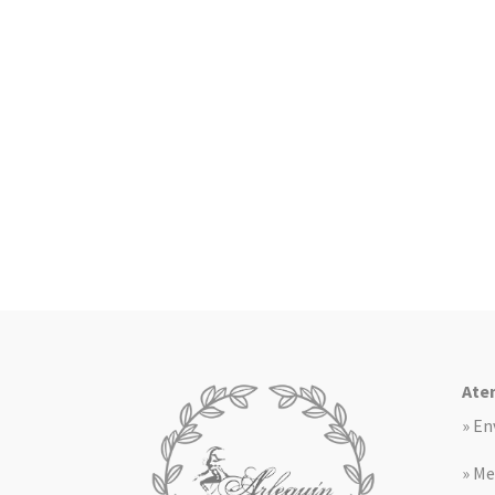
Aten
» En
» Me