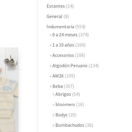
Estantes
(14)
General
(8)
Indumentaria
(554)
0 a 24 meses
(374)
1 a 10 años
(169)
Accesorios
(106)
Algodón Peruano
(134)
AW26
(109)
Beba
(307)
Abrigos
(54)
bloomers
(16)
Bodys
(20)
Bombachudos
(26)